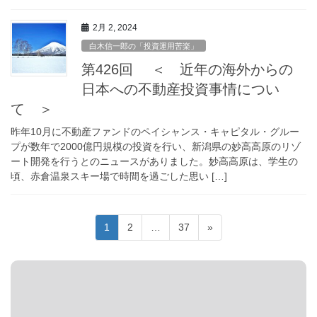
2月 2, 2024
白木信一郎の「投資運用苦楽」
第426回 ＜ 近年の海外からの
日本への不動産投資事情につい
て ＞
昨年10月に不動産ファンドのペイシャンス・キャピタル・グルー
プが数年で2000億円規模の投資を行い、新潟県の妙高高原のリゾ
ート開発を行うとのニュースがありました。妙高高原は、学生の
頃、赤倉温泉スキー場で時間を過ごした思い […]
投
固
固
固
1
2
…
37
»
稿
定
定
定
ペ
ペ
ペ
ナ
ー
ー
ー
ビ
ジ
ジ
ジ
ゲ