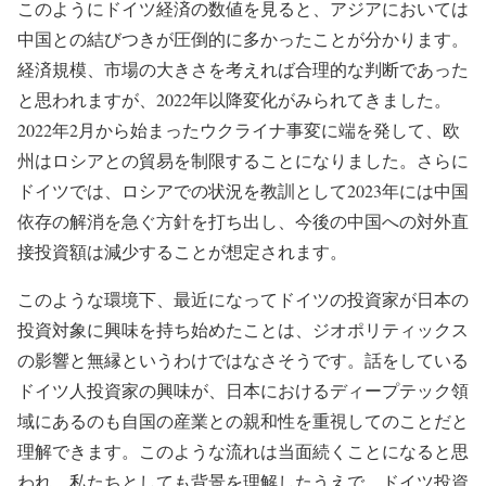
このようにドイツ経済の数値を見ると、アジアにおいては
中国との結びつきが圧倒的に多かったことが分かります。
経済規模、市場の大きさを考えれば合理的な判断であった
と思われますが、2022年以降変化がみられてきました。
2022年2月から始まったウクライナ事変に端を発して、欧
州はロシアとの貿易を制限することになりました。さらに
ドイツでは、ロシアでの状況を教訓として2023年には中国
依存の解消を急ぐ方針を打ち出し、今後の中国への対外直
接投資額は減少することが想定されます。
このような環境下、最近になってドイツの投資家が日本の
投資対象に興味を持ち始めたことは、ジオポリティックス
の影響と無縁というわけではなさそうです。話をしている
ドイツ人投資家の興味が、日本におけるディープテック領
域にあるのも自国の産業との親和性を重視してのことだと
理解できます。このような流れは当面続くことになると思
われ、私たちとしても背景を理解したうえで、ドイツ投資