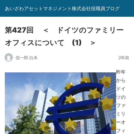
あいざわアセットマネジメント株式会社役職員ブログ
第427回 ＜ ドイツのファミリー
オフィスについて (1) ＞
信一郎 白木
2年前
昨年
から
ドイ
ツの
ファ
ミリ
ーオ
フィ