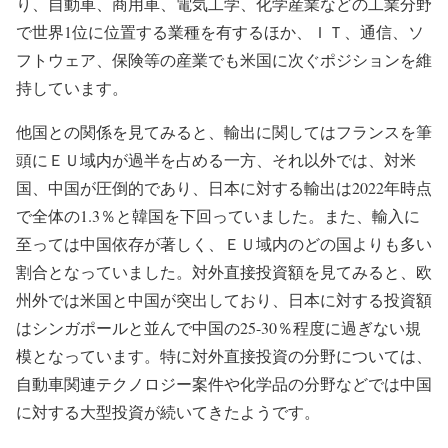
り、自動車、商用車、電気工学、化学産業などの工業分野
で世界1位に位置する業種を有するほか、ＩＴ、通信、ソ
フトウェア、保険等の産業でも米国に次ぐポジションを維
持しています。
他国との関係を見てみると、輸出に関してはフランスを筆
頭にＥＵ域内が過半を占める一方、それ以外では、対米
国、中国が圧倒的であり、日本に対する輸出は2022年時点
で全体の1.3％と韓国を下回っていました。また、輸入に
至っては中国依存が著しく、ＥＵ域内のどの国よりも多い
割合となっていました。対外直接投資額を見てみると、欧
州外では米国と中国が突出しており、日本に対する投資額
はシンガポールと並んで中国の25-30％程度に過ぎない規
模となっています。特に対外直接投資の分野については、
自動車関連テクノロジー案件や化学品の分野などでは中国
に対する大型投資が続いてきたようです。