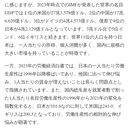
に感じますが、2023年時点でのIMFが発表した世界の名目
GDPでは１位の米国が27兆3,578億ドル、2位の中国が17兆
6,620億ドル、3位がドイツの4兆4,573億ドル、僅差で4位の
日本が4兆2,129億ドルとなっています。3兆ドル台で5位イ
ンド、6位イギリスと続きます。世界11位の人口を持つ日
本は、一人当たりの所得、個人消費が多く、国内に規模の
大きい市場を持っていることが特徴です。
一方、2023年の労働経済白書では、日本の一人当たり労働
生産性は1996年以降横ばいであり、他国に比べて伸び悩
み、1人当たりの賃金が増えないことは長らく問題点とし
て指摘されています。また、国内総生産を就業者数で割っ
た1人当たり名目労働生産性の1996年から2021年の変化を
指数化すると、日本が101.6なのに対して米国は241.0、イ
ギリスは200.3となっており、労働生産性の相対的な伸び
悩みが顕著です。