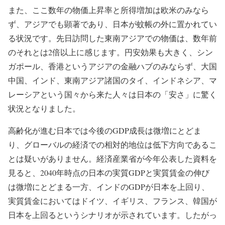
また、ここ数年の物価上昇率と所得増加は欧米のみなら
ず、アジアでも顕著であり、日本が蚊帳の外に置かれてい
る状況です。先日訪問した東南アジアでの物価は、数年前
のそれとは2倍以上に感じます。円安効果も大きく、シン
ガポール、香港というアジアの金融ハブのみならず、大国
中国、インド、東南アジア諸国のタイ、インドネシア、マ
レーシアという国々から来た人々は日本の「安さ」に驚く
状況となりました。
高齢化が進む日本では今後のGDP成長は微増にとどま
り、グローバルの経済での相対的地位は低下方向であるこ
とは疑いがありません。経済産業省が今年公表した資料を
見ると、2040年時点の日本の実質GDPと実質賃金の伸び
は微増にとどまる一方、インドのGDPが日本を上回り、
実質賃金においてはドイツ、イギリス、フランス、韓国が
日本を上回るというシナリオが示されています。したがっ