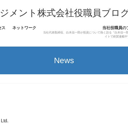
ジメント株式会社役職員ブロ
セス
ネットワーク
当社役職員の
当社代表取締役、白木信一郎が投資について熱く語る『白木信一
イトで絶賛連載中
News
Ltd.