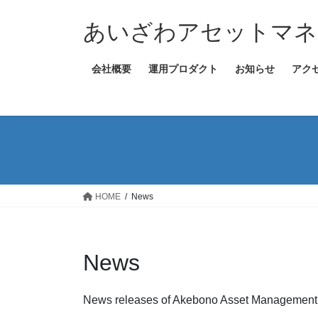
コ
ナ
ン
ビ
あいざわアセットマネ
テ
ゲ
ン
ー
会社概要
運用プロダクト
お知らせ
アク
ツ
シ
へ
ョ
ス
ン
キ
に
ッ
移
プ
動
HOME
News
News
News releases of Akebono Asset Management 