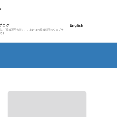
グ
ブログ
English
郎の「投資運用苦楽」』、あけぼの投資顧問のウェブサ
です！