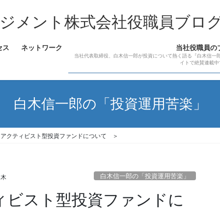
ジメント株式会社役職員ブロ
セス
ネットワーク
当社役職員の
当社代表取締役、白木信一郎が投資について熱く語る『白木信一
イトで絶賛連載中
白木信一郎の「投資運用苦楽」
＜ アクティビスト型投資ファンドについて ＞
白木信一郎の「投資運用苦楽」
白木
ティビスト型投資ファンドに