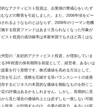
対的なアクティビスト投資は、企業側の警戒心をいたず
むなどの弊害を引起しました。また、2006年頃をピー
されるようなものとはならず、2008年のリーマン危機
実施する投資ファンドはあまり見られなくなった印象が
ィビスト投資の成功確率は本家米国でもさほど高くはな
欧州型の「友好的アクティビスト投資」が増加していま
なる3年程度の保有期間を前提として、経営者、あるいは
な提案を行う形態です。株式価値を高める方法として、
配当を引上げ、債務を圧縮する等バランスシートの改善
現存するビジネスの本質的な価値を無駄なものを削ぐこ
一定の評価はあるかもしれません。しかし、長期的に見
点から見た場合の価値向上とは必ずしも一致しない可能
スト投資」が目指すものは、企業の収益力、あるいは収