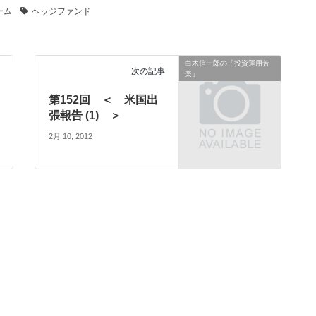
ーム
ヘッジファンド
白木信一郎の「投資運用苦
次の記事
楽」
第152回 ＜ 米国出
張報告 (1) ＞
2月 10, 2012