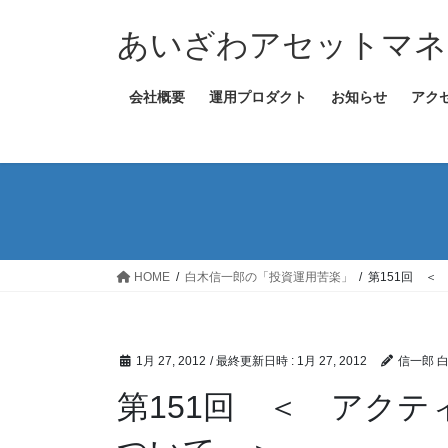
コ
ナ
ン
ビ
あいざわアセットマネ
テ
ゲ
ン
ー
会社概要
運用プロダクト
お知らせ
アク
ツ
シ
へ
ョ
ス
ン
キ
に
ッ
移
プ
動
HOME
白木信一郎の「投資運用苦楽」
第151回 
1月 27, 2012
/ 最終更新日時 :
1月 27, 2012
信一郎 
第151回 ＜ アク