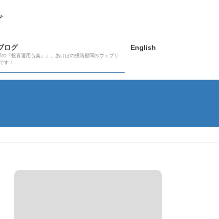
グ
ブログ
English
郎の「投資運用苦楽」』、あけぼの投資顧問のウェブサ
です！