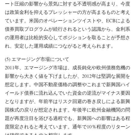
ート圧縮の影響から景気に対する不透明感が高まり、今度
は政策金利を抑えるプレッシャーの方が高まるものと考え
ています。米国のオペレーションツイストや、ECBによる
債券買取プログラムが続行されるという認識から、金利系
の運用者は比較的安心してポジションを取ることが予想さ
れ、安定した運用成績につながると考えられます。
(5) エマージング市場について
2011年、エマージング市場は、成長鈍化や欧州債務危機の
影響から大きく値を下げましたが、2012年は堅調な展開を
想定します。中国不動産価格の調整やこれまで新興国ハイ
イールド債券に流れ込んでいた資金の逆流がマイナス要因
となりますが、年前半はリスク回避の巻き戻しによる新興
国株式の戻りが想定されます。年後半に欧州金融機関の問
題が再度注目を浴びる過程でも、新興国への影響はある程
度限定されると考えています。通年で10％程度のリターン
は確保できるものと想定します。