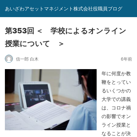
あいざわアセットマネジメント株式会社役職員ブログ
第353回 ＜ 学校によるオンライン
授業について ＞
信一郎 白木
6年前
年に何度か教
鞭をとってい
るいくつかの
大学での講義
は、コロナ禍
の影響でオン
ライン授業と
なることが決