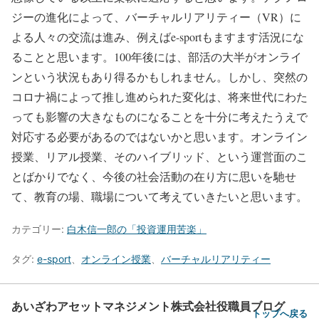
ジーの進化によって、バーチャルリアリティー（VR）に
よる人々の交流は進み、例えばe-sportもますます活況にな
ることと思います。100年後には、部活の大半がオンライ
ンという状況もあり得るかもしれません。しかし、突然の
コロナ禍によって推し進められた変化は、将来世代にわた
っても影響の大きなものになることを十分に考えたうえで
対応する必要があるのではないかと思います。オンライン
授業、リアル授業、そのハイブリッド、という運営面のこ
とばかりでなく、今後の社会活動の在り方に思いを馳せ
て、教育の場、職場について考えていきたいと思います。
カテゴリー:
白木信一郎の「投資運用苦楽」
タグ:
e-sport
、
オンライン授業
、
バーチャルリアリティー
あいざわアセットマネジメント株式会社役職員ブログ
トップへ戻る