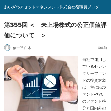
あいざわアセットマネジメント株式会社役職員ブログ
第355回 ＜ 未上場株式の公正価値評
価について ＞
信一郎 白木
6年前
当社で運用し
ているセカン
ダリーファン
ドの投資対象
は、主にPEフ
ァンドやVC
のファンド持
分と国内外の